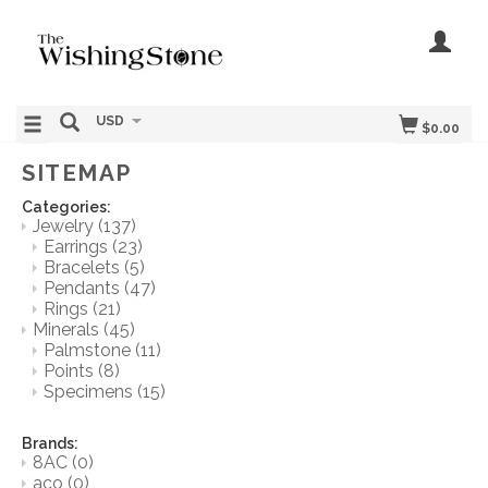
USD
$0.00
SITEMAP
Categories:
Jewelry
(137)
Earrings
(23)
Bracelets
(5)
Pendants
(47)
Rings
(21)
Minerals
(45)
Palmstone
(11)
Points
(8)
Specimens
(15)
Brands:
8AC
(0)
aco
(0)