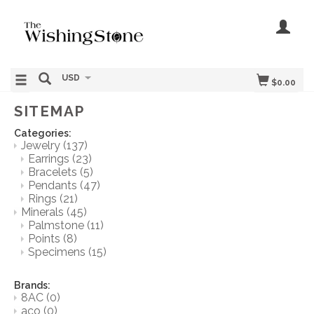
USD
$0.00
SITEMAP
Categories:
Jewelry
(137)
Earrings
(23)
Bracelets
(5)
Pendants
(47)
Rings
(21)
Minerals
(45)
Palmstone
(11)
Points
(8)
Specimens
(15)
Brands:
8AC
(0)
aco
(0)